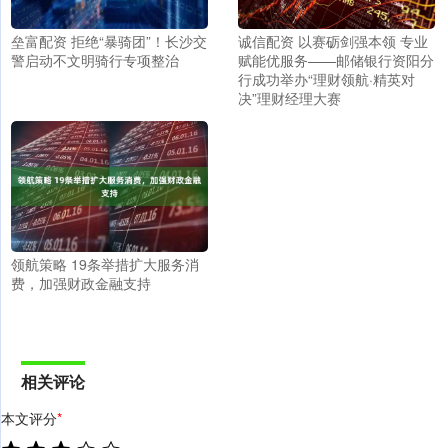
垒富配资 拒绝“暴骑团”！长沙交
诚信配资 以赛砺剑强本领 专业
警启动不文明骑行专项整治
赋能优服务——邮储银行资阳分
行成功举办“理财领航·精英对
决”理财经理大赛
领航策略 19条举措扩大服务消
费，加强财政金融支持
相关评论
本文评分
*