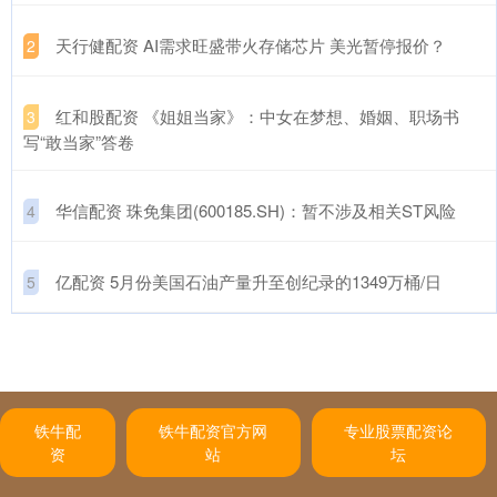
​天行健配资 AI需求旺盛带火存储芯片 美光暂停报价？
2
​红和股配资 《姐姐当家》：中女在梦想、婚姻、职场书
3
写“敢当家”答卷
​华信配资 珠免集团(600185.SH)：暂不涉及相关ST风险
4
​亿配资 5月份美国石油产量升至创纪录的1349万桶/日
5
铁牛配
铁牛配资官方网
专业股票配资论
资
站
坛