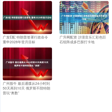
广发E配 特朗普签署行政命令
广升网配资 沙漠音乐汇彩色巨
重申2028年登月目标
石组阵成多巴胺打卡地
广州股牛 最后通牒从24小时到
50天再到10天 俄罗斯不陪特朗
普玩“奥数”