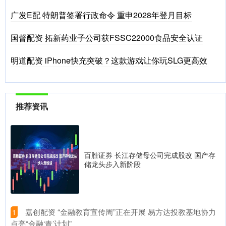
广发E配 特朗普签署行政命令 重申2028年登月目标
国督配资 拓新药业子公司获FSSC22000食品安全认证
明道配资 iPhone快充突破？这款游戏让你玩SLG更高效
推荐资讯
百胜证券 长江存储母公司完成股改 国产存
储龙头步入新阶段
​嘉创配资 “金融教育宣传周”正在开展 易方达投教基地协力
1
点亮“金融‘青’计划”