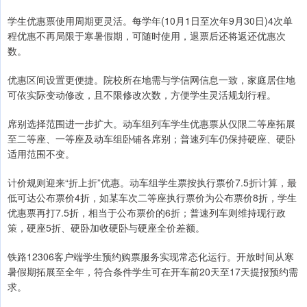
学生优惠票使用周期更灵活。每学年(10月1日至次年9月30日)4次单
程优惠不再局限于寒暑假期，可随时使用，退票后还将返还优惠次
数。
优惠区间设置更便捷。院校所在地需与学信网信息一致，家庭居住地
可依实际变动修改，且不限修改次数，方便学生灵活规划行程。
席别选择范围进一步扩大。动车组列车学生优惠票从仅限二等座拓展
至二等座、一等座及动车组卧铺各席别；普速列车仍保持硬座、硬卧
适用范围不变。
计价规则迎来“折上折”优惠。动车组学生票按执行票价7.5折计算，最
低可达公布票价4折，如某车次二等座执行票价为公布票价8折，学生
优惠票再打7.5折，相当于公布票价的6折；普速列车则维持现行政
策，硬座5折、硬卧加收硬卧与硬座全价差额。
铁路12306客户端学生预约购票服务实现常态化运行。开放时间从寒
暑假期拓展至全年，符合条件学生可在开车前20天至17天提报预约需
求。