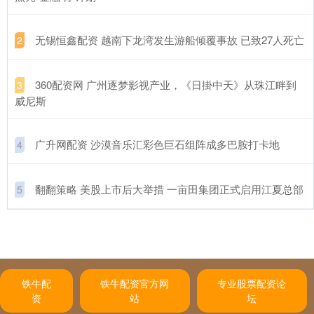
​无锡恒鑫配资 越南下龙湾发生游船倾覆事故 已致27人死亡
2
​360配资网 广州逐梦影视产业，《日掛中天》从珠江畔到
3
威尼斯
​广升网配资 沙漠音乐汇彩色巨石组阵成多巴胺打卡地
4
​翻翻策略 美股上市后大举措 一亩田集团正式启用江夏总部
5
铁牛配
铁牛配资官方网
专业股票配资论
资
站
坛