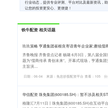
行业动态，提供专业评测、平台对比及最新资讯，助
让您的投资更安心、更便捷！
铁牛配资 相关话题
玖玖策略 亨通集团崔根良寄语青年企业家:赓续儒
齐鲁晚报·齐鲁壹点记者 杨璐 6月3日，第八届全
题为“儒商传承 青创未来”。开幕式现场，亨通集
主旨演....
日期：06-04
来源：免息炒股配资平台
查看：
105
分
华信配资 珠免集团(600185.SH)：暂不涉及相关S
格隆汇7月11日丨珠免集团(600185.SH)在互