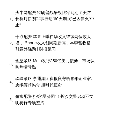
头牛网配资 特朗普战争权限将到期？美防
长称对伊朗军事行动“60天期限”已因停火“中
1、
止”
十点配资 苹果上季在华收入继续两位数大
增，iPhone收入创同期新高，本季营收指
2、
引意外强劲 | 财报见闻
金垒策略 Meta发行250亿美元债券，市场认
3、
购热情降温
玖玖策略 亨通集团崔根良寄语青年企业家:
4、
赓续儒商风骨 担时代使命
垒富配资 拒绝“暴骑团”！长沙交警启动不文
5、
明骑行专项整治