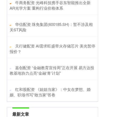
​牛商务配资 光峰科技携手谷东智能推出全新
AR光学方案 重构行业价格体系
​华信配资 珠免集团(600185.SH)：暂不涉及相
关ST风险
​天行健配资 AI需求旺盛带火存储芯片 美光暂停
报价？
​嘉创配资 “金融教育宣传周”正在开展 易方达投
教基地协力点亮“金融‘青’计划”
​红和股配资 《姐姐当家》：中女在梦想、婚
姻、职场书写“敢当家”答卷
最新文章